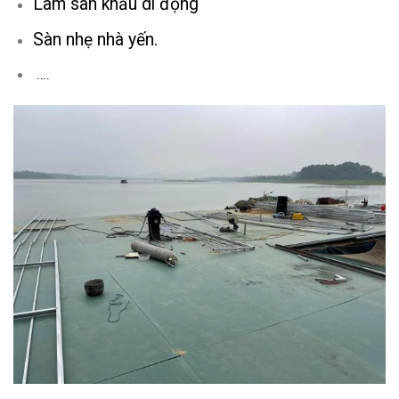
Làm sân khấu di động
Sàn nhẹ nhà yến.
….