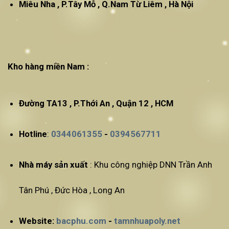
Miêu Nha , P.Tây Mỗ , Q.Nam Từ Liêm , Hà Nội
Kho hàng miền Nam :
Đường TA13 , P.Thới An , Quận 12 , HCM
Hotline
:
0344061355
-
0394567711
Nhà máy sản xuất
: Khu công nghiệp DNN Trần Anh
Tân Phú , Đức Hòa , Long An
Website:
bacphu.com
-
tamnhuapoly.net