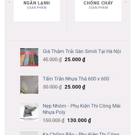
NGĂN LẠNH
CHỐNG CHÁY
6 SẢN PHẨM
3 SẢN PHẨM
Giá Thảm Trải Sàn Simili Tại Hà Nội
45.000
₫
25.000
₫
Tấm Trần Nhựa Thả 600 x 600
30.000
₫
25.000
₫
Nẹp Nhôm - Phụ Kiện Thi Công Mái
Nhựa Poly
150.000
₫
130.000
₫
Ke Chống Bão - Phụ Kiện Thi Công