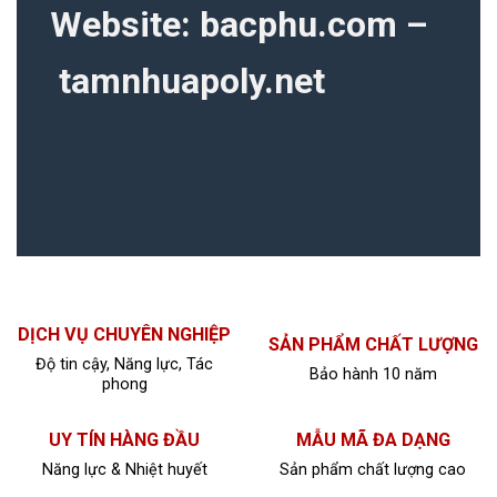
Website:
bacphu.com
–
tamnhuapoly.net
DỊCH VỤ CHUYÊN NGHIỆP
SẢN PHẨM CHẤT LƯỢNG
Độ tin cậy, Năng lực, Tác
Bảo hành 10 năm
phong
UY TÍN HÀNG ĐẦU
MẪU MÃ ĐA DẠNG
Năng lực & Nhiệt huyết
Sản phẩm chất lượng cao