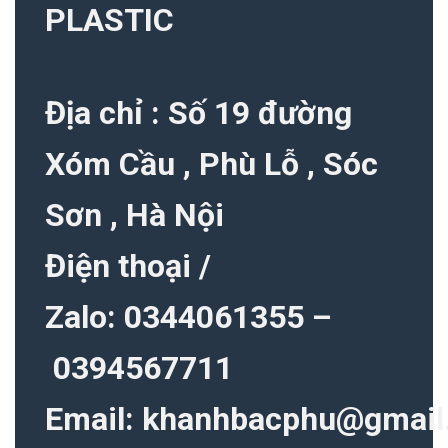
PLASTIC
Địa chỉ : Số 19 đường
Xóm Cầu , Phù Lỗ , Sóc
Sơn , Hà Nội
Điện thoại /
Zalo:
0344061355
–
0394567711
Email:
khanhbacphu@gmail