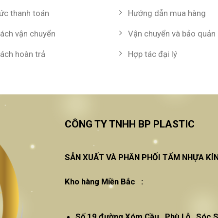
hức thanh toán
Hướng dẫn mua hàng
sách vận chuyển
Vận chuyển và bảo quản
sách hoàn trả
Hợp tác đại lý
CÔNG TY TNHH BP PLASTIC
SẢN XUẤT VÀ PHÂN PHỐI TẤM NHỰA KÍ
Kho hàng Miền Bắc :
Số 19 đường Xóm Cầu , Phù Lỗ , Sóc S