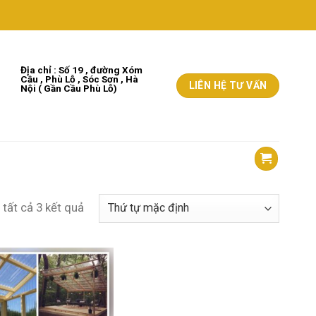
Địa chỉ : Số 19 , đường Xóm
Cầu , Phù Lỗ , Sóc Sơn , Hà
LIÊN HỆ TƯ VẤN
Nộ
i
( Gần Cầu Phù Lỗ)
ị tất cả 3 kết quả