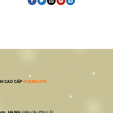
NH CAO CẤP
OCEAN LITE
ơn , Hà Nội
(gần cầu Phù Lỗ)