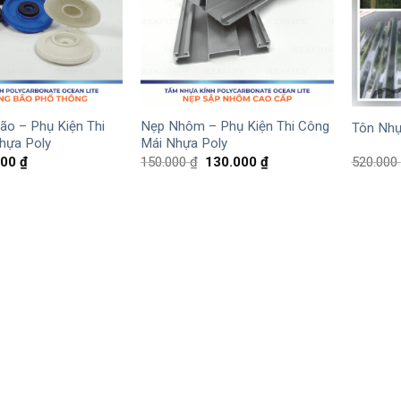
ão – Phụ Kiện Thi
Nẹp Nhôm – Phụ Kiện Thi Công
Tôn Nhự
hựa Poly
Mái Nhựa Poly
000
₫
150.000
₫
130.000
₫
520.000