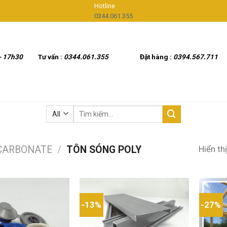
Hotline
0344.061.355
- 17h30
Tư vấn :
0344.061.355
Đặt hàng :
0394.567.711
Tìm
kiếm:
Hiển th
CARBONATE
/
TÔN SÓNG POLY
-13%
-27%