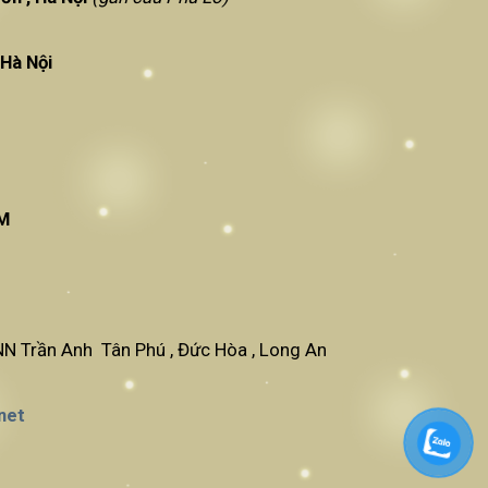
am Từ Liêm , Hà Nội
CM
N Trần Anh Tân Phú , Đức Hòa , Long An
net