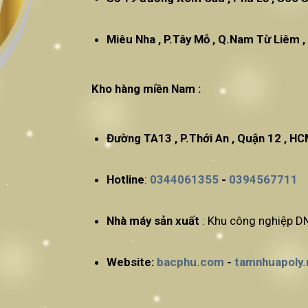
Miêu Nha , P.Tây Mỗ , Q.N
Kho hàng miền Nam :
Đường TA13 , P.Thới An , Quận 12 , H
Hotline
:
0344061355
-
0394567711
Nhà máy sản xuất
: Khu công nghiệp DN
Website:
bacphu.com
-
tamnhuapoly.