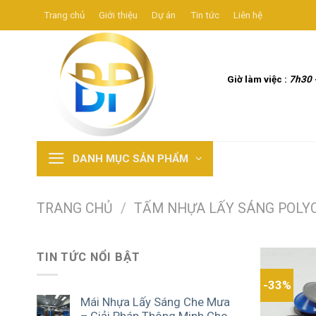
Skip
Trang chủ
Giới thiệu
Dự án
Tin tức
Liên hệ
to
content
Giờ làm việc :
7h30 
DANH MỤC SẢN PHẨM
TRANG CHỦ
/
TẤM NHỰA LẤY SÁNG POLY
TIN TỨC NỔI BẬT
-33%
Mái Nhựa Lấy Sáng Che Mưa
– Giải Pháp Thông Minh Cho