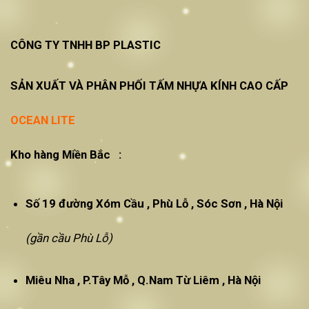
CÔNG TY TNHH BP PLASTIC
SẢN XUẤT VÀ PHÂN PHỐI TẤM NHỰA KÍNH CAO CẤP
OCEAN LITE
Kho hàng Miền Bắc :
Số 19 đường Xóm Cầu , Phù Lỗ , Sóc Sơn , Hà Nội
(gần cầu Phù Lỗ)
Miêu Nha , P.Tây Mỗ , Q.Nam Từ Liêm , Hà Nội