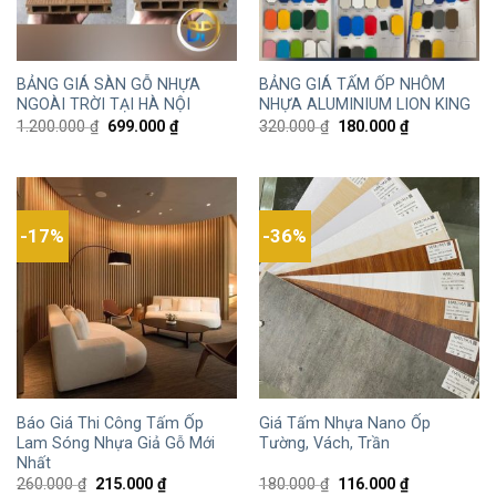
BẢNG GIÁ SÀN GỖ NHỰA
BẢNG GIÁ TẤM ỐP NHÔM
NGOÀI TRỜI TẠI HÀ NỘI
NHỰA ALUMINIUM LION KING
1.200.000
₫
699.000
₫
320.000
₫
180.000
₫
-17%
-36%
Báo Giá Thi Công Tấm Ốp
Giá Tấm Nhựa Nano Ốp
Lam Sóng Nhựa Giả Gỗ Mới
Tường, Vách, Trần
Nhất
260.000
₫
215.000
₫
180.000
₫
116.000
₫