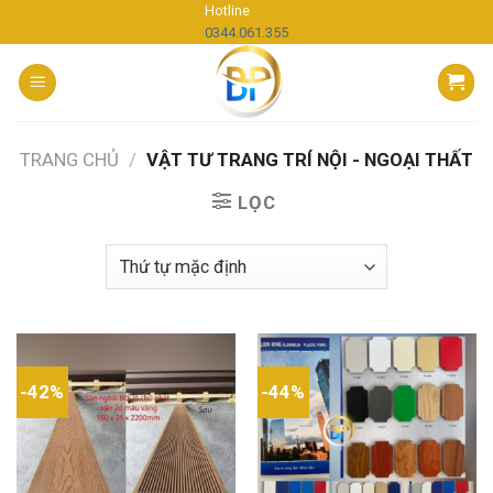
Skip
Hotline
0344.061.355
to
content
TRANG CHỦ
/
VẬT TƯ TRANG TRÍ NỘI - NGOẠI THẤT
LỌC
-42%
-44%