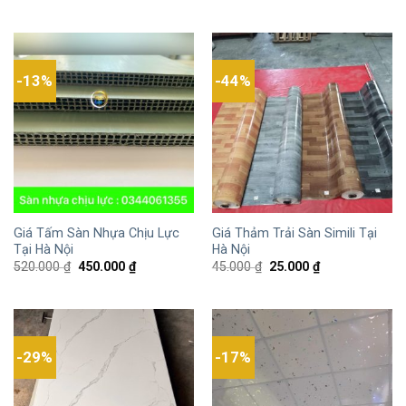
-13%
-44%
Giá Tấm Sàn Nhựa Chịu Lực
Giá Thảm Trải Sàn Simili Tại
Tại Hà Nội
Hà Nội
520.000
₫
450.000
₫
45.000
₫
25.000
₫
-29%
-17%