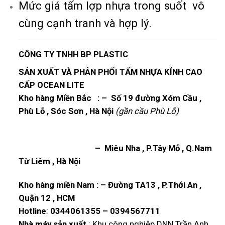
Mức giá tấm lợp nhựa trong suốt vô
cùng cạnh tranh và hợp lý.
CÔNG TY TNHH BP PLASTIC
SẢN XUẤT VÀ PHÂN PHỐI TẤM NHỰA KÍNH CAO
CẤP OCEAN LITE
Kho hàng Miền Bắc : – Số 19 đường Xóm Cầu ,
Phù Lỗ , Sóc Sơn , Hà Nội
(gần cầu Phù Lỗ)
– Miêu Nha , P.Tây Mỗ , Q.Nam
Từ Liêm , Hà Nội
Kho hàng miền Nam : – Đường TA13 , P.Thới An ,
Quận 12 , HCM
Hotline
:
0344061355
–
0394567711
Nhà máy sản xuất
: Khu công nghiệp DNN Trần Anh