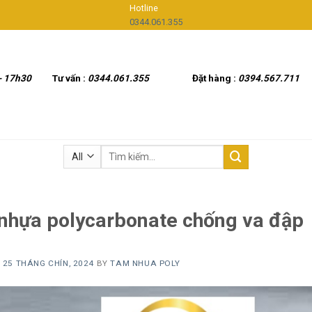
Hotline
0344.061.355
- 17h30
Tư vấn :
0344.061.355
Đặt hàng :
0394.567.711
Tìm
kiếm:
nhựa polycarbonate chống va đập
N
25 THÁNG CHÍN, 2024
BY
TAM NHUA POLY