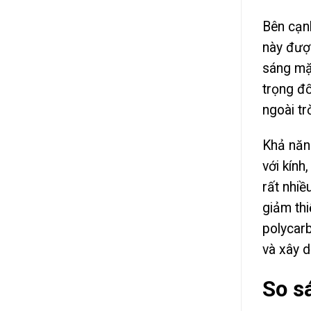
Bên cạn
này được
sáng mặt
trọng đố
ngoài tr
Khả năn
với kính
rất nhi
giảm thi
polycarb
và xây 
So s