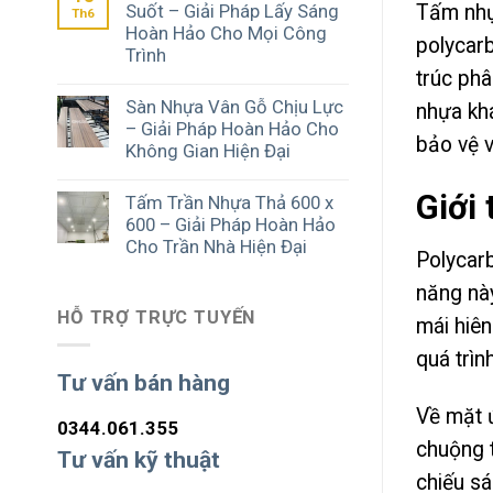
Tấm nhự
Suốt – Giải Pháp Lấy Sáng
Th6
Hoàn Hảo Cho Mọi Công
polycar
Trình
trúc phâ
Sàn Nhựa Vân Gỗ Chịu Lực
nhựa kh
– Giải Pháp Hoàn Hảo Cho
bảo vệ v
Không Gian Hiện Đại
Giới
Tấm Trần Nhựa Thả 600 x
600 – Giải Pháp Hoàn Hảo
Cho Trần Nhà Hiện Đại
Polycarb
năng này
HỖ TRỢ TRỰC TUYẾN
mái hiên
quá trìn
Tư vấn bán hàng
Về mặt 
0344.061.355
chuộng t
Tư vấn kỹ thuật
chiếu sá