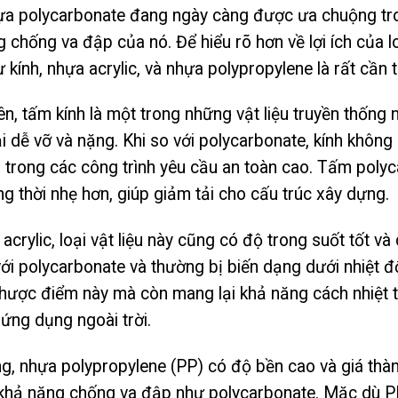
a polycarbonate đang ngày càng được ưa chuộng trong
g chống va đập của nó. Để hiểu rõ hơn về lợi ích của loạ
 kính, nhựa acrylic, và nhựa polypropylene là rất cần t
ên, tấm kính là một trong những vật liệu truyền thống
i dễ vỡ và nặng. Khi so với polycarbonate, kính khôn
o trong các công trình yêu cầu an toàn cao. Tấm poly
ng thời nhẹ hơn, giúp giảm tải cho cấu trúc xây dựng.
acrylic, loại vật liệu này cũng có độ trong suốt tốt và 
ới polycarbonate và thường bị biến dạng dưới nhiệt 
ược điểm này mà còn mang lại khả năng cách nhiệt tố
ứng dụng ngoài trời.
g, nhựa polypropylene (PP) có độ bền cao và giá thàn
 khả năng chống va đập như polycarbonate. Mặc dù 