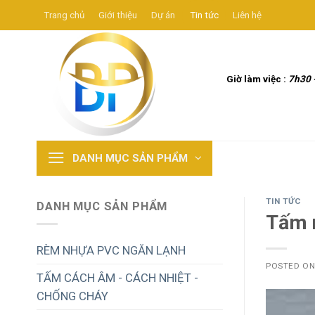
Skip
Trang chủ
Giới thiệu
Dự án
Tin tức
Liên hệ
to
content
Giờ làm việc :
7h30 
DANH MỤC SẢN PHẨM
TIN TỨC
DANH MỤC SẢN PHẨM
Tấm 
RÈM NHỰA PVC NGĂN LẠNH
POSTED O
TẤM CÁCH ÂM - CÁCH NHIỆT -
CHỐNG CHÁY