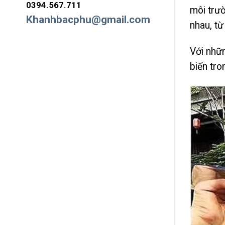
0394.567.711
môi trườ
Khanhbacphu@gmail.com
nhau, từ
Với nhữn
biến tro