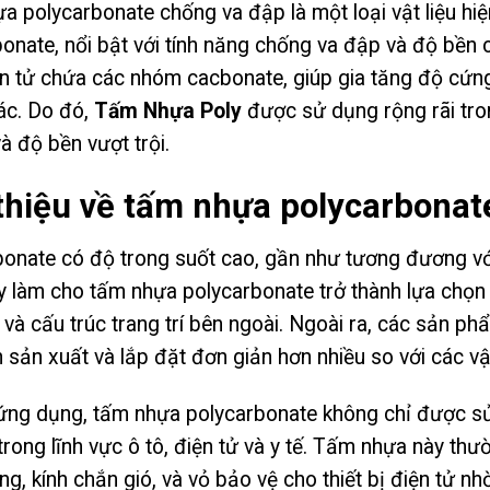
a polycarbonate chống va đập
là một loại vật liệu h
bonate, nổi bật với tính năng chống va đập và độ bề
n tử chứa các nhóm cacbonate, giúp gia tăng độ cứng 
ác. Do đó,
Tấm Nhựa Poly
được sử dụng rộng rãi tro
à độ bền vượt trội.
 thiệu về tấm nhựa polycarbonat
onate có độ trong suốt cao, gần như tương đương với
 làm cho tấm nhựa polycarbonate trở thành lựa chọn 
 và cấu trúc trang trí bên ngoài. Ngoài ra, các sản p
h sản xuất và lắp đặt đơn giản hơn nhiều so với các vậ
ứng dụng, tấm nhựa polycarbonate không chỉ được s
rong lĩnh vực ô tô, điện tử và y tế. Tấm nhựa này t
ng, kính chắn gió, và vỏ bảo vệ cho thiết bị điện tử 