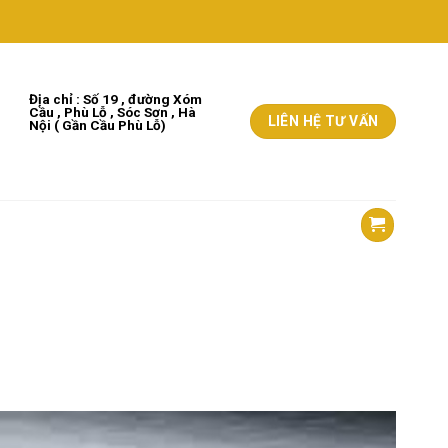
Địa chỉ : Số 19 , đường Xóm
Cầu , Phù Lỗ , Sóc Sơn , Hà
LIÊN HỆ TƯ VẤN
Nộ
i
( Gần Cầu Phù Lỗ)