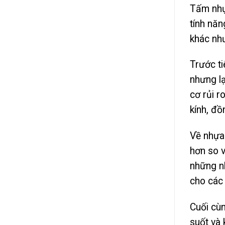
Tấm nhự
tính năn
khác như
Trước ti
nhưng lạ
cơ rủi r
kính, đồ
Về nhựa 
hơn so v
những nh
cho các 
Cuối cùn
suốt và