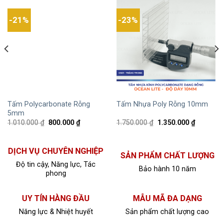
-21%
-23%
Tấm Polycarbonate Rỗng
Tấm Nhựa Poly Rỗng 10mm
5mm
1.010.000
₫
800.000
₫
1.750.000
₫
1.350.000
₫
DỊCH VỤ CHUYÊN NGHIỆP
SẢN PHẨM CHẤT LƯỢNG
Độ tin cậy, Năng lực, Tác
Bảo hành 10 năm
phong
UY TÍN HÀNG ĐẦU
MẪU MÃ ĐA DẠNG
Năng lực & Nhiệt huyết
Sản phẩm chất lượng cao