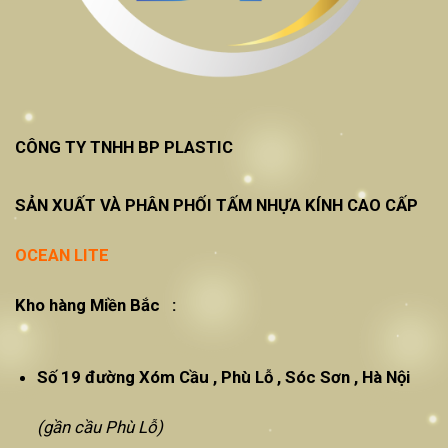
CÔNG TY TNHH BP PLASTIC
SẢN XUẤT VÀ PHÂN PHỐI TẤM NHỰA KÍNH CAO CẤP
OCEAN LITE
Kho hàng Miền Bắc :
Số 19 đường Xóm Cầu , Phù Lỗ , Sóc Sơn , Hà Nội
(gần cầu Phù Lỗ)