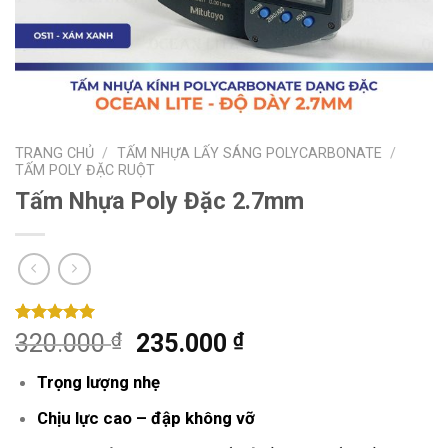
TRANG CHỦ
/
TẤM NHỰA LẤY SÁNG POLYCARBONATE
/
TẤM POLY ĐẶC RUỘT
Tấm Nhựa Poly Đặc 2.7mm
5.00
3
trên 5
₫
₫
320.000
235.000
dựa trên
đánh giá
Trọng lượng nhẹ
Chịu lực cao – đập không vỡ