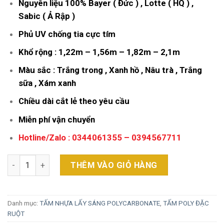
Nguyên liệu 100% Bayer ( Đức ) , Lotte ( HQ ) ,
Sabic ( Ả Rập )
Phủ UV chống tia cực tím
Khổ rộng : 1,22m – 1,56m – 1,82m – 2,1m
Màu sắc : Trắng trong , Xanh hồ , Nâu trà , Trắng
sữa , Xám xanh
Chiều dài cắt lẻ theo yêu cầu
Miễn phí vận chuyển
Hotline/Zalo : 0344061355 – 0394567711
Tấm Nhựa Poly Đặc 2.7mm số lượng
THÊM VÀO GIỎ HÀNG
Danh mục:
TẤM NHỰA LẤY SÁNG POLYCARBONATE
,
TẤM POLY ĐẶC
RUỘT