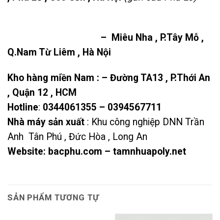
– Miêu Nha , P.Tây Mỗ ,
Q.Nam Từ Liêm , Hà Nội
Kho hàng miền Nam : – Đường TA13 , P.Thới An
, Quận 12 , HCM
Hotline
:
0344061355
–
0394567711
Nhà máy sản xuất
: Khu công nghiệp DNN Trần
Anh Tân Phú , Đức Hòa , Long An
Website:
bacphu.com
–
tamnhuapoly.net
SẢN PHẨM TƯƠNG TỰ