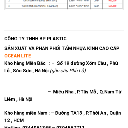
CÔNG TY TNHH BP PLASTIC
SẢN XUẤT VÀ PHÂN PHỐI TẤM NHỰA KÍNH CAO CẤP
OCEAN LITE
Kho hàng Miền Bắc : – Số 19 đường Xóm Cầu , Phù
Lỗ , Sóc Sơn , Hà Nội
(gần cầu Phù Lỗ)
– Miêu Nha , P.Tây Mỗ , Q.Nam Từ
Liêm , Hà Nội
Kho hàng miền Nam : – Đường TA13 , P.Thới An , Quận
12 , HCM
Hotline
:
0344061355
–
0394567711