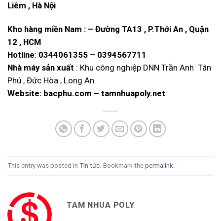
Liêm , Hà Nội
Kho hàng miền Nam : – Đường TA13 , P.Thới An , Quận
12 , HCM
Hotline
:
0344061355
–
0394567711
Nhà máy sản xuất
: Khu công nghiệp DNN Trần Anh Tân
Phú , Đức Hòa , Long An
Website:
bacphu.com
–
tamnhuapoly.net
This entry was posted in
Tin tức
. Bookmark the
permalink
.
TAM NHUA POLY