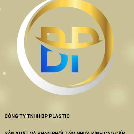
CÔNG TY TNHH BP PLASTIC
SẢN XUẤT VÀ PHÂN PHỐI TẤM NHỰA KÍNH CAO CẤP