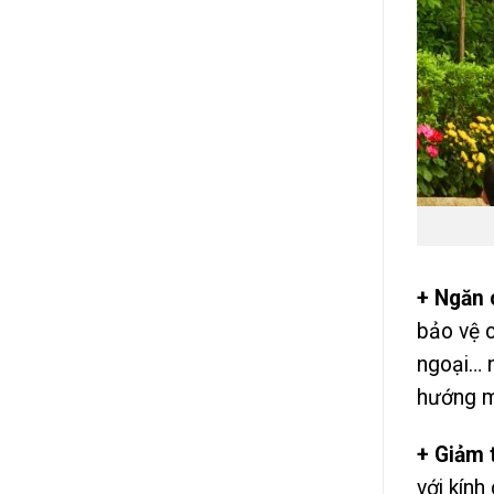
+ Ngăn 
bảo vệ c
ngoại… n
hướng mặ
+ Giảm 
với kính