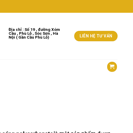
Địa chỉ : Số 19 , đường Xóm
Cầu , Phù Lỗ , Sóc Sơn , Hà
LIÊN HỆ TƯ VẤN
Nộ
i
( Gần Cầu Phù Lỗ)