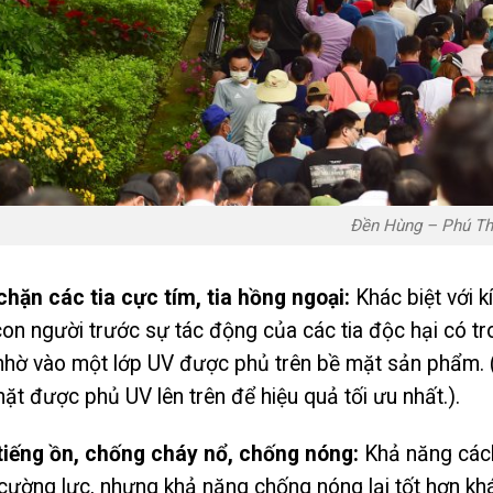
Đền Hùng – Phú T
chặn các tia cực tím, tia hồng ngoại:
Khác biệt với 
on người trước sự tác động của các tia độc hại có tro
hờ vào một lớp UV được phủ trên bề mặt sản phẩm. ( 
t được phủ UV lên trên để hiệu quả tối ưu nhất.).
tiếng ồn, chống cháy nổ, chống nóng:
Khả năng cách
 cường lực, nhưng khả năng chống nóng lại tốt hơn k