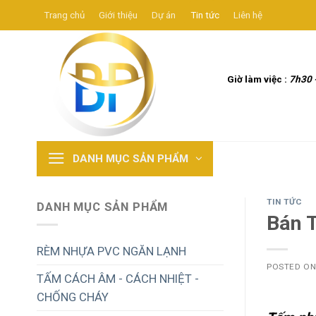
Skip
Trang chủ
Giới thiệu
Dự án
Tin tức
Liên hệ
to
content
Giờ làm việc :
7h30 
DANH MỤC SẢN PHẨM
TIN TỨC
DANH MỤC SẢN PHẨM
Bán 
RÈM NHỰA PVC NGĂN LẠNH
POSTED O
TẤM CÁCH ÂM - CÁCH NHIỆT -
CHỐNG CHÁY