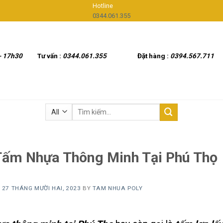
Hotline
0344.061.355
- 17h30
Tư vấn :
0344.061.355
Đặt hàng :
0394.567.711
Tìm
kiếm:
Tấm Nhựa Thông Minh Tại Phú Thọ
N
27 THÁNG MƯỜI HAI, 2023
BY
TAM NHUA POLY