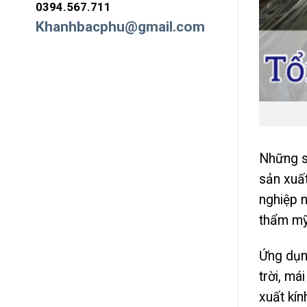
0394.567.711
Khanhbacphu@gmail.com
Những s
sản xuất
nghiệp n
thẩm mỹ
Ứng dụn
trời, má
xuất kí