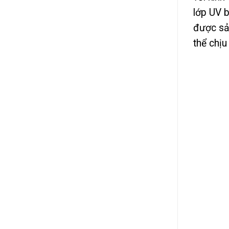
lớp UV b
được sả
thể chịu