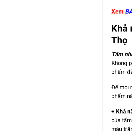
Xem
BẢ
Khả 
Thọ
Tấm nhự
Không ph
phẩm đã
Để mọi n
phẩm nà
+ Khả n
của tấm 
màu trắn