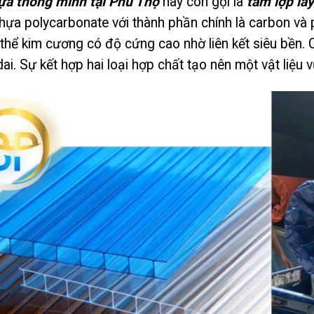
a thông minh tại Phú Thọ
hay còn gọi là
tấm lợp lấ
hựa polycarbonate với thành phần chính là carbon và 
 thể kim cương có độ cứng cao nhờ liên kết siêu bền.
ai. Sự kết hợp hai loại hợp chất tạo nên một vật liệu