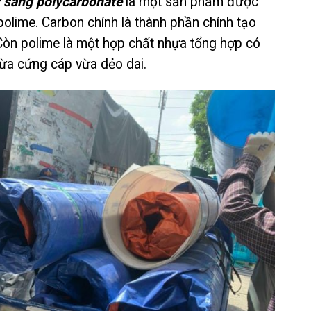
y sáng polycarbonate
là một sản phẩm được
polime. Carbon chính là thành phần chính tạo
 Còn polime là một hợp chất nhựa tổng hợp có
 vừa cứng cáp vừa dẻo dai.