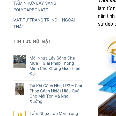
Tấm nhự
TẤM NHỰA LẤY SÁNG
làm từ n
POLYCARBONATE
nên tinh
VẬT TƯ TRANG TRÍ NỘI - NGOẠI
sự dẻo d
THẤT
TIN TỨC NỔI BẬT
Mái Nhựa Lấy Sáng Che
Mưa – Giải Pháp Thông
Minh Cho Không Gian Hiện
Đại
Túi Khí Cách Nhiệt P2 – Giải
Pháp Cách Nhiệt Hiệu Quả
Cho Mái Tôn Và Nhà
Xưởng
Tấm Nhựa Lợp Mái Trong
18