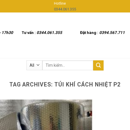
Hotline
0344.061.355
- 17h30
Tư vấn :
0344.061.355
Đặt hàng :
0394.567.711
Tìm
kiếm:
TAG ARCHIVES:
TÚI KHÍ CÁCH NHIỆT P2