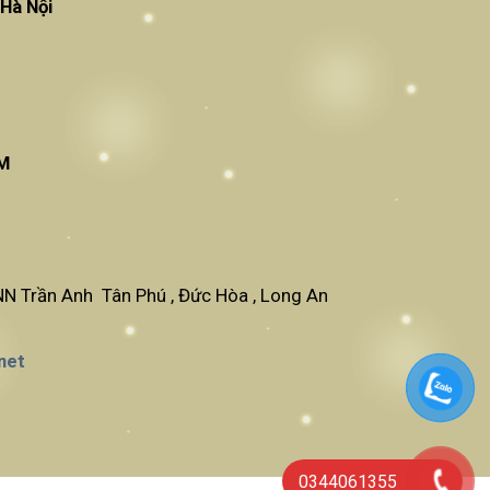
am Từ Liêm , Hà Nội
CM
N Trần Anh Tân Phú , Đức Hòa , Long An
net
0344061355