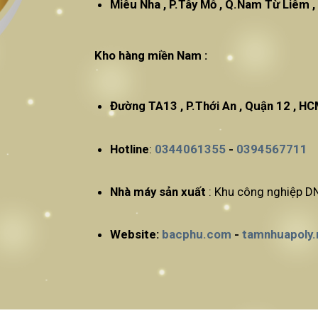
Miêu Nha , P.Tây Mỗ , Q.N
Kho hàng miền Nam :
Đường TA13 , P.Thới An , Quận 12 , H
Hotline
:
0344061355
-
0394567711
Nhà máy sản xuất
: Khu công nghiệp DN
Website:
bacphu.com
-
tamnhuapoly.