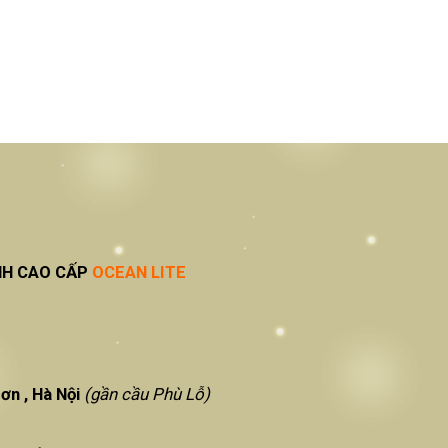
NH CAO CẤP
OCEAN LITE
ơn , Hà Nội
(gần cầu Phù Lỗ)