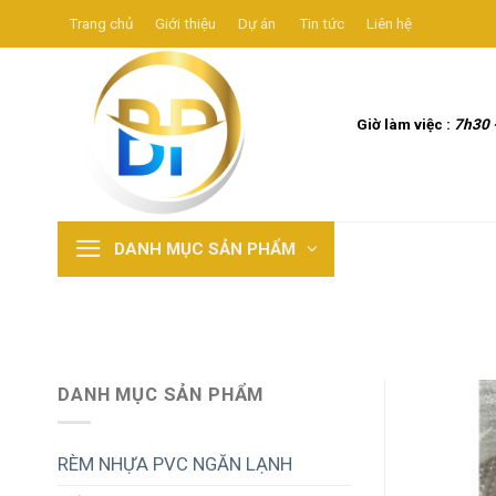
Skip
Trang chủ
Giới thiệu
Dự án
Tin tức
Liên hệ
to
content
Giờ làm việc :
7h30 
DANH MỤC SẢN PHẨM
DANH MỤC SẢN PHẨM
RÈM NHỰA PVC NGĂN LẠNH