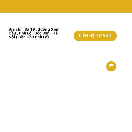
Địa chỉ : Số 19 , đường Xóm
Cầu , Phù Lỗ , Sóc Sơn , Hà
LIÊN HỆ TƯ VẤN
Nộ
i
( Gần Cầu Phù Lỗ)