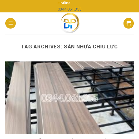
Skip
Hotline
0344.061.355
to
content
TAG ARCHIVES:
SÀN NHỰA CHỊU LỰC