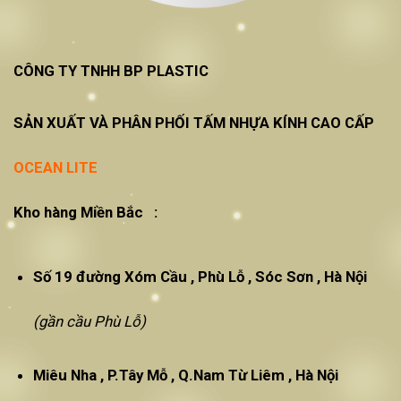
CÔNG TY TNHH BP PLASTIC
SẢN XUẤT VÀ PHÂN PHỐI TẤM NHỰA KÍNH CAO CẤP
OCEAN LITE
Kho hàng Miền Bắc :
Số 19 đường Xóm Cầu , Phù Lỗ , Sóc Sơn , Hà Nội
(gần cầu Phù Lỗ)
Miêu Nha , P.Tây Mỗ , Q.Nam Từ Liêm , Hà Nội