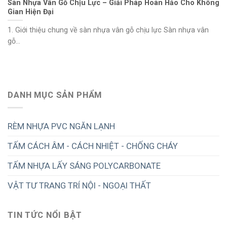
Sàn Nhựa Vân Gỗ Chịu Lực – Giải Pháp Hoàn Hảo Cho Không
Gian Hiện Đại
1. Giới thiệu chung về sàn nhựa vân gỗ chịu lực Sàn nhựa vân
gỗ...
DANH MỤC SẢN PHẨM
RÈM NHỰA PVC NGĂN LẠNH
TẤM CÁCH ÂM - CÁCH NHIỆT - CHỐNG CHÁY
TẤM NHỰA LẤY SÁNG POLYCARBONATE
VẬT TƯ TRANG TRÍ NỘI - NGOẠI THẤT
TIN TỨC NỔI BẬT