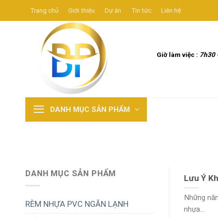
Skip
Trang chủ
Giới thiệu
Dự án
Tin tức
Liên hệ
to
content
Giờ làm việc :
7h30 
DANH MỤC SẢN PHẨM
DANH MỤC SẢN PHẨM
Lưu Ý Kh
Những năm 
RÈM NHỰA PVC NGĂN LẠNH
nhựa...