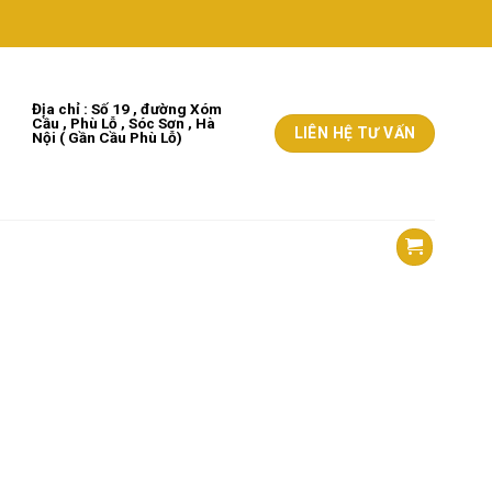
Địa chỉ : Số 19 , đường Xóm
Cầu , Phù Lỗ , Sóc Sơn , Hà
LIÊN HỆ TƯ VẤN
Nộ
i
( Gần Cầu Phù Lỗ)