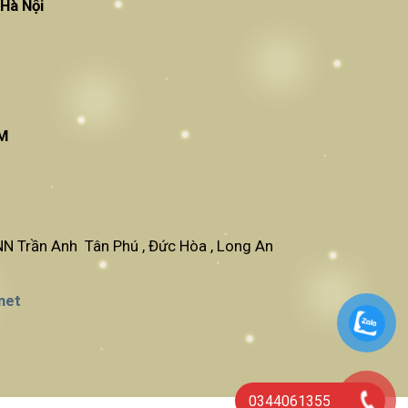
am Từ Liêm , Hà Nội
CM
N Trần Anh Tân Phú , Đức Hòa , Long An
net
0344061355