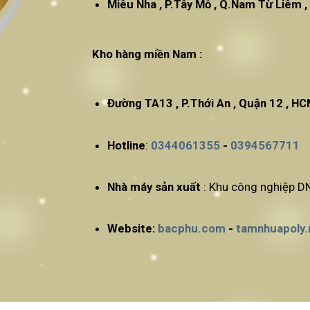
Miêu Nha , P.Tây Mỗ , Q.N
Kho hàng miền Nam :
Đường TA13 , P.Thới An , Quận 12 , H
Hotline
:
0344061355
-
0394567711
Nhà máy sản xuất
: Khu công nghiệp DN
Website:
bacphu.com
-
tamnhuapoly.