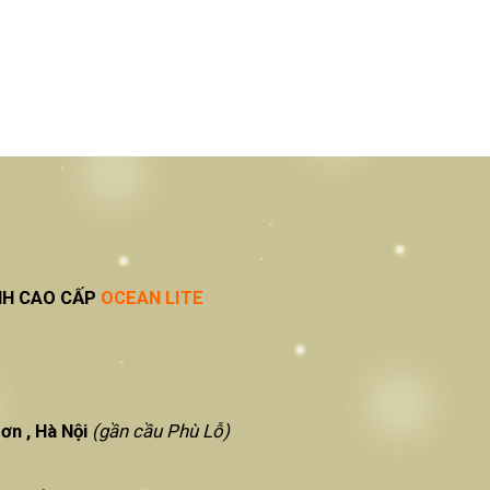
NH CAO CẤP
OCEAN LITE
ơn , Hà Nội
(gần cầu Phù Lỗ)