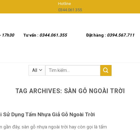
Hotline
0344.061.355
- 17h30
Tư vấn :
0344.061.355
Đặt hàng :
0394.567.711
Tìm
kiếm:
TAG ARCHIVES:
SÀN GỖ NGOÀI TRỜI
i Sử Dụng Tấm Nhựa Giả Gỗ Ngoài Trời
gần đây, sàn gỗ nhựa ngoài trời hay còn gọi là tấm