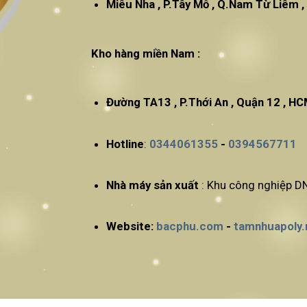
Miêu Nha , P.Tây Mỗ , Q.N
Kho hàng miền Nam :
Đường TA13 , P.Thới An , Quận 12 , H
Hotline
:
0344061355
-
0394567711
Nhà máy sản xuất
: Khu công nghiệp DN
Website:
bacphu.com
-
tamnhuapoly.