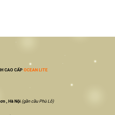
NH CAO CẤP
OCEAN LITE
ơn , Hà Nội
(gần cầu Phù Lỗ)