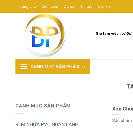
Skip
Trang chủ
Giới thiệu
Dự án
Tin tức
Liên hệ
to
content
Giờ làm việc :
7h30 
DANH MỤC SẢN PHẨM
T
DANH MỤC SẢN PHẨM
Xốp Chố
Sản phẩm x
RÈM NHỰA PVC NGĂN LẠNH