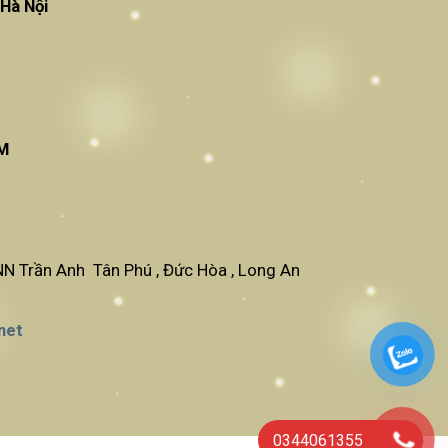
am Từ Liêm , Hà Nội
CM
N Trần Anh Tân Phú , Đức Hòa , Long An
net
0344061355