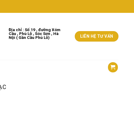
Địa chỉ : Số 19 , đường Xóm
Cầu , Phù Lỗ , Sóc Sơn , Hà
LIÊN HỆ TƯ VẤN
Nộ
i
( Gần Cầu Phù Lỗ)
ẠC