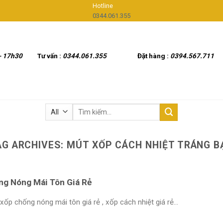
Hotline
0344.061.355
- 17h30
Tư vấn :
0344.061.355
Đặt hàng :
0394.567.711
Tìm
kiếm:
AG ARCHIVES:
MÚT XỐP CÁCH NHIỆT TRÁNG B
ng Nóng Mái Tôn Giá Rẻ
ốp chống nóng mái tôn giá rẻ , xốp cách nhiệt giá rẻ...