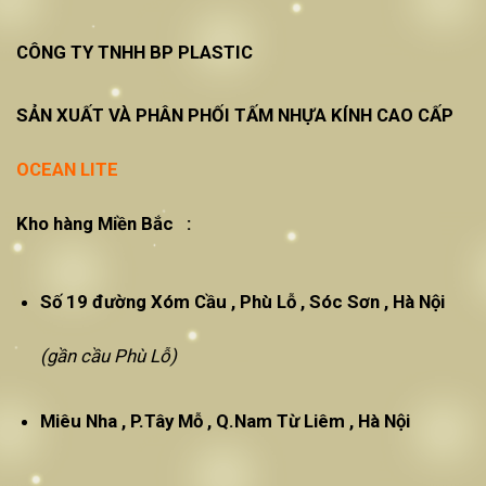
CÔNG TY TNHH BP PLASTIC
SẢN XUẤT VÀ PHÂN PHỐI TẤM NHỰA KÍNH CAO CẤP
OCEAN LITE
Kho hàng Miền Bắc :
Số 19 đường Xóm Cầu , Phù Lỗ , Sóc Sơn , Hà Nội
(gần cầu Phù Lỗ)
Miêu Nha , P.Tây Mỗ , Q.Nam Từ Liêm , Hà Nội