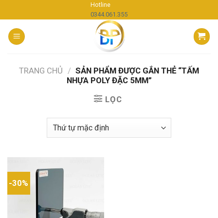
Skip
Hotline
0344.061.355
to
content
TRANG CHỦ
/
SẢN PHẨM ĐƯỢC GẮN THẺ “TẤM
NHỰA POLY ĐẶC 5MM”
LỌC
-30%