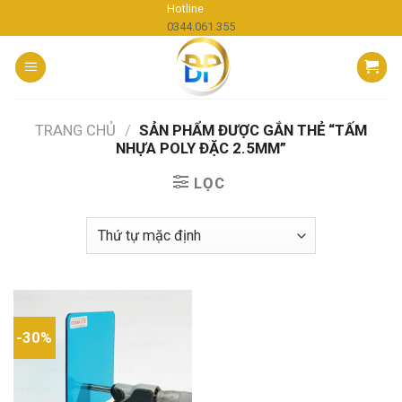
Skip
Hotline
0344.061.355
to
content
TRANG CHỦ
/
SẢN PHẨM ĐƯỢC GẮN THẺ “TẤM
NHỰA POLY ĐẶC 2.5MM”
LỌC
-30%