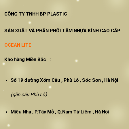
CÔNG TY TNHH BP PLASTIC
SẢN XUẤT VÀ PHÂN PHỐI TẤM NHỰA KÍNH CAO CẤP
OCEAN LITE
Kho hàng Miền Bắc :
Số 19 đường Xóm Cầu , Phù Lỗ , Sóc Sơn , Hà Nội
(gần cầu Phù Lỗ)
Miêu Nha , P.Tây Mỗ , Q.Nam Từ Liêm , Hà Nội