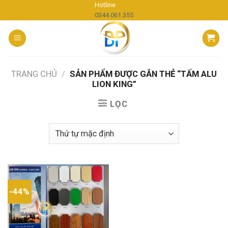
Skip
Hotline
0344.061.355
to
content
TRANG CHỦ
/
SẢN PHẨM ĐƯỢC GẮN THẺ “TẤM ALU
LION KING”
LỌC
-44%