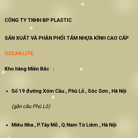
CÔNG TY TNHH BP PLASTIC
SẢN XUẤT VÀ PHÂN PHỐI TẤM NHỰA KÍNH CAO CẤP
OCEAN LITE
Kho hàng Miền Bắc :
Số 19 đường Xóm Cầu , Phù Lỗ , Sóc Sơn , Hà Nội
(gần cầu Phù Lỗ)
Miêu Nha , P.Tây Mỗ , Q.Nam Từ Liêm , Hà Nội