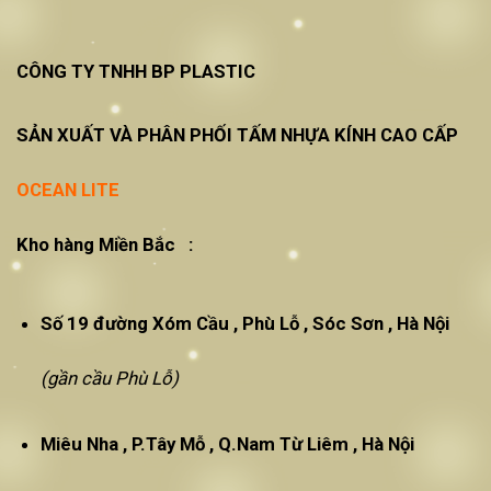
CÔNG TY TNHH BP PLASTIC
SẢN XUẤT VÀ PHÂN PHỐI TẤM NHỰA KÍNH CAO CẤP
OCEAN LITE
Kho hàng Miền Bắc :
Số 19 đường Xóm Cầu , Phù Lỗ , Sóc Sơn , Hà Nội
(gần cầu Phù Lỗ)
Miêu Nha , P.Tây Mỗ , Q.Nam Từ Liêm , Hà Nội