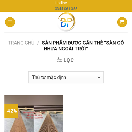
Skip
Hotline
0344.061.355
to
content
TRANG CHỦ
/
SẢN PHẨM ĐƯỢC GẮN THẺ “SÀN GỖ
NHỰA NGOÀI TRỜI”
LỌC
-42%