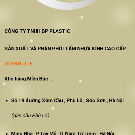
CÔNG TY TNHH BP PLASTIC
SẢN XUẤT VÀ PHÂN PHỐI TẤM NHỰA KÍNH CAO CẤP
OCEAN LITE
Kho hàng Miền Bắc :
Số 19 đường Xóm Cầu , Phù Lỗ , Sóc Sơn , Hà Nội
(gần cầu Phù Lỗ)
Miêu Nha , P.Tây Mỗ , Q.Nam Từ Liêm , Hà Nội