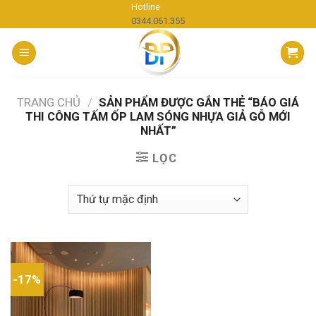
Skip
Hotline
0344.061.355
to
content
TRANG CHỦ
/
SẢN PHẨM ĐƯỢC GẮN THẺ “BÁO GIÁ
THI CÔNG TẤM ỐP LAM SÓNG NHỰA GIẢ GỖ MỚI
NHẤT”
LỌC
-17%